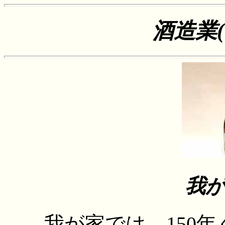
酒造業
我
我が家では、150