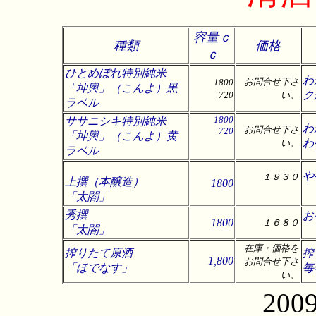
容量ｃ
種類
価格
ｃ
ひとめぼれ特別純米
わ
お問合せ下さ
1800
「坤輿」（こんよ）黒
ク
720
い。
ラベル
1800
ササニシキ特別純米
わ
お問合せ下さ
720
「坤輿」（こんよ）黄
わ
い。
ラベル
や
１９３０
上撰（本醸造）
1800
「太閤」
秀撰
お
1800
１６８０
「太閤」
在庫・価格を
搾りたて原酒
搾
1,800
お問合せ下さ
「ほでなす」
毎
い。
20