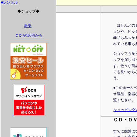
■レンタル
◆ショップ◆
ほとんどのも
激安
ョンや、ビッ
ＣＤが105円から
商品もみつか
れている事も
ショップも多
ップを探し回
す。色々な商
ても見つから
う。
●このホーム
オ製品、楽器
覧ください。
ショッピング
ＣＤ・Ｄ
すでに廃盤に