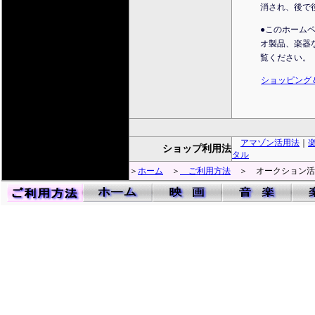
消され、後で
●このホーム
オ製品、楽器
覧ください。
ショッピング
アマゾン活用法
｜
ショップ利用法
タル
＞
ホーム
＞
ご利用方法
＞ オークション活