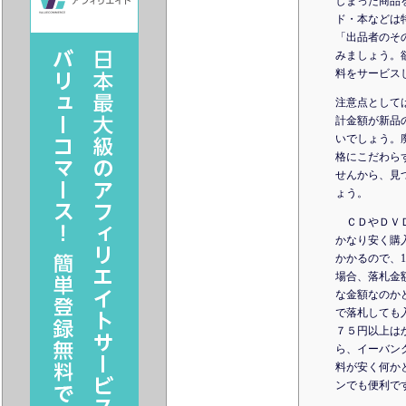
しまった商品
ド・本などは
「出品者のそ
みましょう。
料をサービス
注意点として
計金額が新品
いでしょう。
格にこだわら
せんから、見
ょう。
ＣＤやＤＶＤ
かなり安く購
かかるので、
場合、落札金
な金額なのか
で落札しても
７５円以上は
ら、イーバン
料が安く何か
ンでも便利で