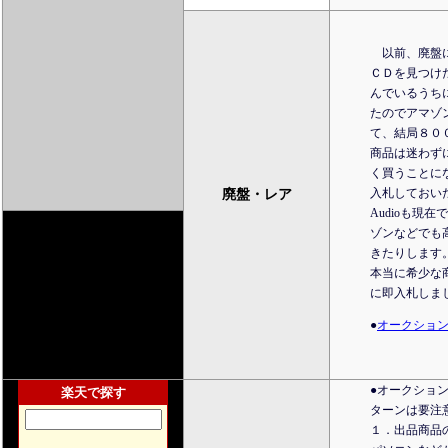
以前、廃盤に
ＣＤを見つけ
んでいるうち
たのでアマゾ
て、結局８０
商品は迷わず
く買うことに
入札しておい
廃盤・レア
Audioも
ゾンなどでも
きたりします
本当に希少な
に即入札しま
●
オークショ
●オークショ
楽天で探す
ターンは要注
１．出品商品