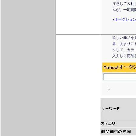
注意して入札
んが、一応質
●
オークショ
欲しい商品を
果、あまりに
クして、カテ
入力して商品
↓