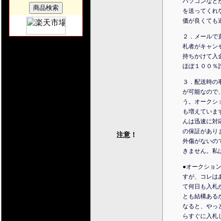
パソコンなど
を送ってくれ
価が良くても
２．メールで
札者がキャン
持ちかけて入
ほぼ１００％
３．配送時の
が可能なので
う。オークシ
も増えていま
んは迅速に対
の保証があり
注意！
外傷がないの
きません。私
●オークショ
すが、コレは
て何日も入札
とも結構ある
なると、やっ
らすぐに入札