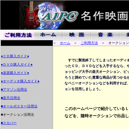
＞
ホーム
＞
ご利用方法
＞ オークション
●ＣＤ購入ガイド●
すでに製造終了してしまったオーディオ
●ＤＶＤ購入ガイド●
ったＣＤ、ＤＶＤなどを入手するなら、
ョッピング大手の楽天オークション、ビ
●楽器購入ガイド●
ろうと諦めていた貴重な商品が見つかる
●オーディオ購入ガイド●
なペニーオークションなどを利用すれば
ョンを活用しましょう。
■アマゾン活用法
■楽天活用法
■オールポスター活用法
このホームページで紹介しているＬ
■オークション活用法
などを、随時オークションで出品し
■スカパー