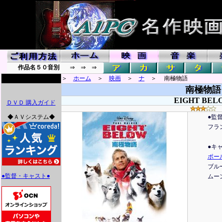
作品名５０音別
⇒ ⇒ ⇒
＞
ホーム
＞
映画
＞
ナ
＞ 南極物語
南極物語
EIGHT BEL
ＤＶＤ 購入ガイド
◆ＡＶシステム◆
●監
フラ
●キ
ポー
ブル
●監督・キャスト●
ムー