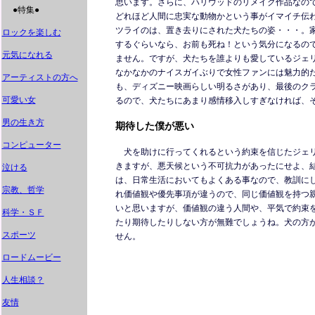
思います。さらに、ハリウッドのリメイク作品なの
●特集●
どれほど人間に忠実な動物かという事がイマイチ伝
ツライのは、置き去りにされた犬たちの姿・・・。
ロックを楽しむ
するぐらいなら、お前も死ね！という気分になるの
元気になれる
ません。ですが、犬たちを誰よりも愛しているジェ
なかなかのナイスガイぶりで女性ファンには魅力的
アーティストの方へ
も、ディズニー映画らしい明るさがあり、最後のク
可愛い女
るので、犬たちにあまり感情移入しすぎなければ、
男の生き方
期待した僕が悪い
コンピューター
犬を助けに行ってくれるという約束を信じたジェリ
きますが、悪天候という不可抗力があったにせよ、
泣ける
は、日常生活においてもよくある事なので、教訓に
宗教、哲学
れ価値観や優先事項が違うので、同じ価値観を持つ
いと思いますが、価値観の違う人間や、平気で約束
科学・ＳＦ
たり期待したりしない方が無難でしょうね。犬の方
スポーツ
せん。
ロードムービー
人生相談？
友情