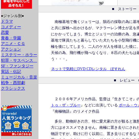
■ ストーリー 
●ジャンル別●
ドラマ
南極基地で働くジェリーは、隕石の採取の為に基地
コメディー
と共に探検へ出かけるが、マクラーレン博士が足を
恋愛
にかかってしまう。博士とジェリーの治療の為、急
青春・学園
基地で隊員たちと暮らしていた犬たちを小型飛行機
アニメ・ＣＧ
極を後にしてしまう。二人のケガ人を移送した後に
アクション
天候の為、飛行機が飛べなくなり、８匹の犬たちは
ミステリー・ホラー
う・・・。
犯罪・サスペンス
SF・ファンタジー
ネットで気軽にDVD CDレンタル ぽすれん
実話・伝記
ミュージカル・音楽
■
レビュー
戦争・西部劇
クラシックス
２００６年アメリカ作品。監督は
『生きてこそ』
トゥ・ザ・ブルー
』などに出演している
ポール・ウ
『南極物語』のリメイク作品
多分、動物好きの方、特に愛犬家の方が観ると激怒
方にはオススメできません。南極に置き去りにされ
物語ですが、助けに行く以前に、置き去りにするな