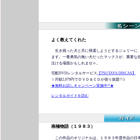
よく教えてくれた
生き残った犬と共に帰還しようとするジェリーに、
ます。一番勇気の無い犬だったマックスが、重要な
泣ける場面かもしれませｎ。
宅配DVDレンタルサービス
【TSUTAYA DISCAS】
☆月額2,079円でＤＶＤ＆ＣＤが借り放題!!☆
★無料お試しキャンペーン実施中!!★
レンタルガイドを読む
南極物語（１９８３）
この作品のオリジナルは、１９８３年度作品の日本