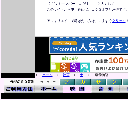
【 ギフトナンバー「w10241」 】と入力して
このサイトから申し込めば、１０％オフとお得です
アフィリエイトで稼ぎたい方は、いますぐ
クリック
＞
ホーム
＞
映画
＞
ナ
＞ 南極物語
作品名５０音別
⇒ ⇒ ⇒