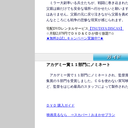
ミラー大尉率いる兵士たちが、戦闘に巻き込まれた
父親は娘だけでも安全な場所へ行かせたいと願いま
はありません。父親の元に戻り泣きながら父親を責
んなところにも戦争の悲惨な現実が感じられます。
宅配DVDレンタルサービス
【TSUTAYA DISCAS】
☆月額2,079円でＤＶＤ＆ＣＤが借り放題!!☆
★無料お試しキャンペーン実施中!!★
アカデミー賞１１部門にノミネート
アカデミー賞で１１部門にノミネートされ、監督賞
集賞の５部門を受賞しました。ＣＧを使わない実写
ど、監督をはじめ最高のスタッフによって製作され
ＤＶＤ 購入ガイド
映画見るなら ⇒スカパー！おまかせプラン