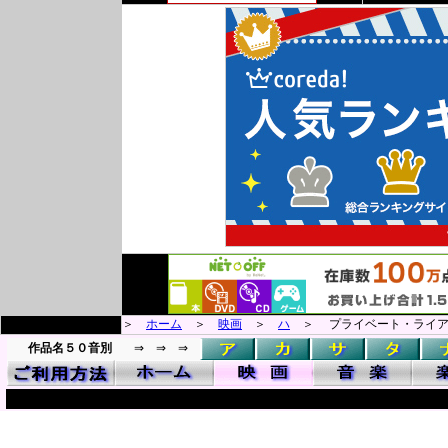
＞
ホーム
＞
映画
＞
ハ
＞ プライベート・ライア
作品名５０音別
⇒ ⇒ ⇒