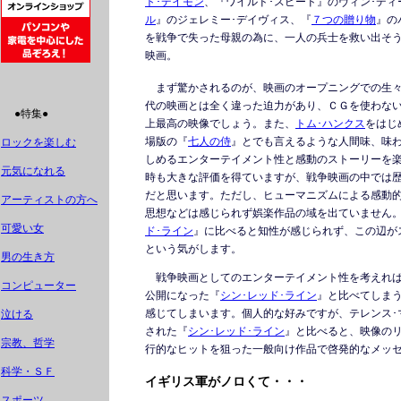
ト･デイモン
、『ワイルド･スピード』のヴィン･ディ
ル
』のジェレミー･デイヴィス、『
７つの贈り物
』の
を戦争で失った母親の為に、一人の兵士を救い出そ
映画。
まず驚かされるのが、映画のオープニングでの生々
代の映画とは全く違った迫力があり、ＣＧを使わな
●特集●
上最高の映像でしょう。また、
トム･ハンクス
をはじ
場版の『
七人の侍
』とでも言えるような人間味、味
ロックを楽しむ
しめるエンターテイメント性と感動のストーリーを
元気になれる
時も大きな評価を得ていますが、戦争映画の中では
だと思います。ただし、ヒューマニズムによる感動
アーティストの方へ
思想などは感じられず娯楽作品の域を出ていません
可愛い女
ド･ライン
』に比べると知性が感じられず、この辺が
という気がします。
男の生き方
戦争映画としてのエンターテイメント性を考えれば
コンピューター
公開になった『
シン･レッド･ライン
』と比べてしま
感じてしまいます。個人的な好みですが、テレンス･
泣ける
された『
シン･レッド･ライン
』と比べると、映像の
宗教、哲学
行的なヒットを狙った一般向け作品で啓発的なメッ
科学・ＳＦ
イギリス軍がノロくて・・・
スポーツ