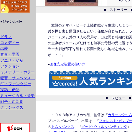
●アカ
■ ストーリー 
●ジャンル別●
激戦のオマハ・ビーチ上陸作戦から生還したミラー
兵を探し出し帰国させるという任務が命じられた。
ドラマ
ジェームス以外の３人の兄弟が、ほぼ同じ時期に戦
コメディー
の生存者ジェームズだけでも無事に母親の元に返そ
恋愛
ラー大尉は部下を連れて戦闘の激しい地域を進み、
青春・学園
が・・・。
アニメ・ＣＧ
●
画像安定装置の使い方
アクション
ミステリー・ホラー
犯罪・サスペンス
SF・ファンタジー
実話・伝記
ミュージカル・音楽
■ レビュー ■
戦争・西部劇
クラシックス
１９９８年アメリカ作品。監督は『
カラー･パープ
ブン･スピルバーグ、出演は、『
フォレスト･ガンプ/
の
トム･ハンクス
、『
グッド･ウィル･ハンティング
』