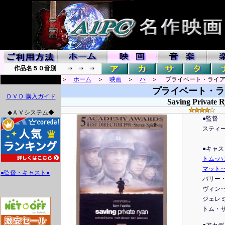
作品名５０音別
⇒ ⇒ ⇒
＞
ホーム
＞
映画
＞
ハ
＞ プライベート・ライア
プライベート・ラ
ＤＶＤ 購入ガイド
Saving Private 
◆ＡＶシステム◆
●監督
スティ
●キャス
トム･ハ
マット･
●監督・キャスト●
バリー
ヴィン
ジェレ
トム・