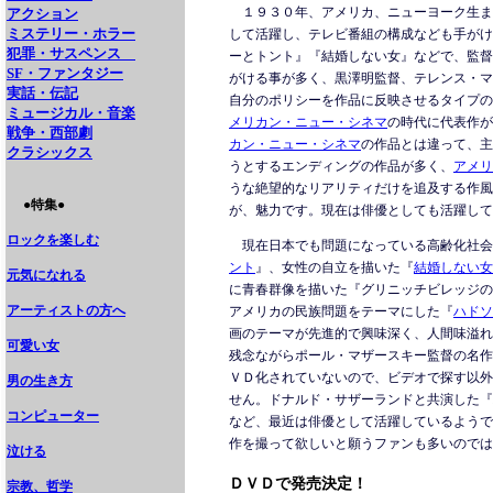
１９３０年、アメリカ、ニューヨーク生ま
アクション
ミステリー・ホラー
して活躍し、テレビ番組の構成なども手がけ
犯罪・サスペンス
ーとトント』『結婚しない女』などで、監督
SF・ファンタジー
がける事が多く、黒澤明監督、テレンス・マ
実話・伝記
自分のポリシーを作品に反映させるタイプの
ミュージカル・音楽
メリカン・ニュー・シネマ
の時代に代表作が
戦争・西部劇
カン・ニュー・シネマ
の作品とは違って、主
クラシックス
うとするエンディングの作品が多く、
アメリ
うな絶望的なリアリティだけを追及する作風
●特集●
が、魅力です。現在は俳優としても活躍して
ロックを楽しむ
現在日本でも問題になっている高齢化社会
ント
』、女性の自立を描いた『
結婚しない女
元気になれる
に青春群像を描いた『グリニッチビレッジの
アーティストの方へ
アメリカの民族問題をテーマにした『
ハドソ
画のテーマが先進的で興味深く、人間味溢れ
可愛い女
残念ながらポール・マザースキー監督の名作
ＶＤ化されていないので、ビデオで探す以外
男の生き方
せん。ドナルド・サザーランドと共演した『
コンピューター
など、最近は俳優として活躍しているようで
作を撮って欲しいと願うファンも多いのでは
泣ける
ＤＶＤで発売決定！
宗教、哲学