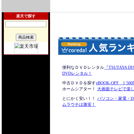
楽天で探す
便利なＤＶＤレンタル
『TSUTAYA 
DVDレンタル！
中古ＤＶＤを探す
eBOOK-OFF 1,
ホームシアター！
大画面テレビで楽
とにかく安い！！
パソコン・家電・D
ムラウチは激安！