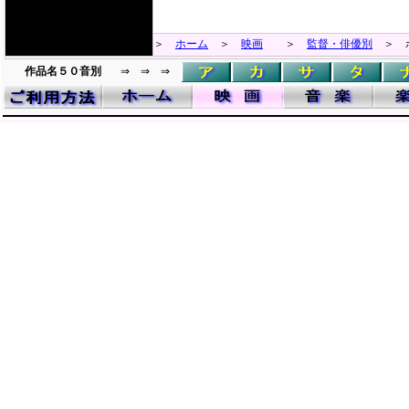
＞
ホーム
＞
映画
＞
監督・俳優別
＞ ポ
作品名５０音別
⇒ ⇒ ⇒