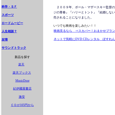
科学・ＳＦ
２００９年、ポール・マザースキー監督の
ジの青春』『ハリーとトント』『結婚しない
スポーツ
売されることになりました。
ロードムービー
いつでも映画を楽しみたい！！
映画見るなら ⇒スカパー！おまかせプラ
人生相談？
ネットで気軽にDVD CDレンタル ぽすれん
友情
サウンドトラック
新品を探す
楽天
楽天ブックス
MusicDoor
紀伊國屋書店
激安
ＣＤが105円から