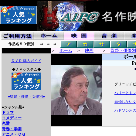
作品名５０音別
⇒ ⇒ ⇒
＞
ホーム
＞
映画
＞
監督・俳優別
ポー
ＤＶＤ 購入ガイド
P
◆ＡＶシステム◆
グリニッチ
ハリーとト
●監督・俳優・女優別●
結婚しない
●ジャンル別●
ハドソン河
ドラマ
コメディー
恋愛
青春・学園
アニメ・ＣＧ