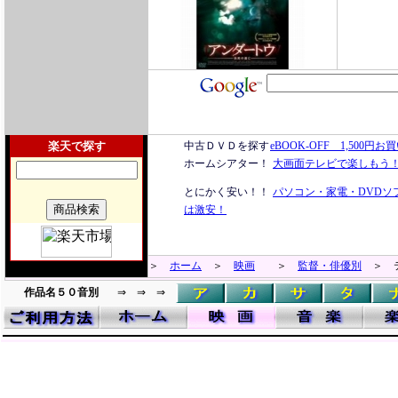
楽天で探す
中古ＤＶＤを探す
eBOOK-OFF 1,500
ホームシアター！
大画面テレビで楽しもう
とにかく安い！！
パソコン・家電・DVDソ
は激安！
＞
ホーム
＞
映画
＞
監督・俳優別
＞ テ
作品名５０音別
⇒ ⇒ ⇒