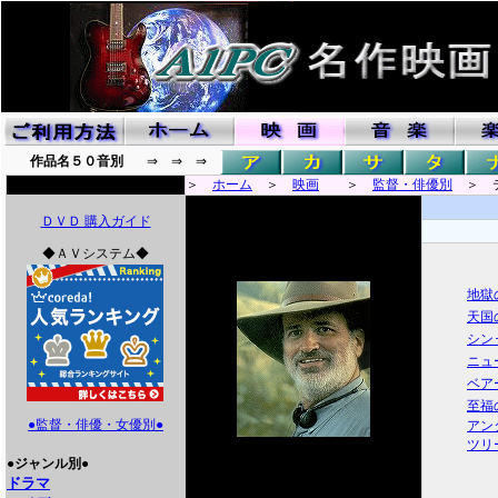
作品名５０音別
⇒ ⇒ ⇒
＞
ホーム
＞
映画
＞
監督・俳優別
＞ テ
ＤＶＤ 購入ガイド
◆ＡＶシステム◆
地獄
天国
シン
ニュ
ベア
至福
●監督・俳優・女優別●
アン
ツリ
●ジャンル別●
ドラマ