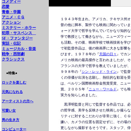
コメディー
恋愛
青春・学園
アニメ・ＣＧ
１９４３年生まれ、アメリカ、テキサス州オ
アクション
督の他に脚本、製作でも映画に関わっていま
ミステリー・ホラー
ォード大学で哲学を学んでいてかなり知的な
犯罪・サスペンス
学で教授として働きながら、ニューズウィー
SF・ファンタジー
も活動。その後、映画学校で映画技術を学び
実話・伝記
で初監督作品は、後の映画界に大きな影響を
ミュージカル・音楽
戦争・西部劇
びます。１９７８年の『
天国の日々
』でカン
クラシックス
メリカ映画の最高傑作と言われましたが、そ
フランスの大学で哲学を教えていましたが、
９９８年の『
シン・レッド・ライン
』で監督
●特集●
くの俳優が出演を志願し、熱狂的な歓迎を受
ロックを楽しむ
は、ベルリン国際映画祭金熊賞受賞、ニュー
賞。２００５年『
ニュー・ワールド
』でも唯
元気になれる
実力を知らしめました。
アーティストの方へ
黒澤明監督と同じで監督する作品では、必
の哲学感、美学を反映させた映画しか撮らな
可愛い女
リティに対するこだわりが非常に強く、ＣＧ
男の生き方
嫌い、カメラの位置を固定せずに、その場の
更しながら撮影するそうです。スタッフ、俳
コンピューター