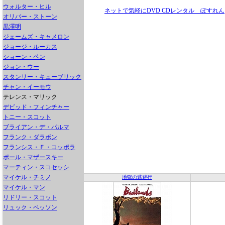
ウォルター・ヒル
ネットで気軽にDVD CDレンタル ぽすれん
オリバー・ストーン
黒澤明
ジェームズ・キャメロン
ジョージ・ルーカス
ショーン・ペン
ジョン・ウー
スタンリー・キューブリック
チャン・イーモウ
テレンス・マリック
デビッド・フィンチャー
トニー・スコット
ブライアン・デ・パルマ
フランク・ダラボン
フランシス・Ｆ・コッポラ
ポール・マザースキー
マーティン・スコセッシ
マイケル・チミノ
地獄の逃避行
マイケル・マン
リドリー・スコット
リュック・ベッソン