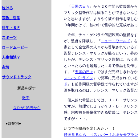
『
天国の日々
』から２０年間も監督業から
泣ける
マリック監督作品は観ることができないんじ
宗教、哲学
いと思いますが、ようやく彼の新作を楽しむ
０年間かけて、彼の中で哲学的な完成があっ
科学・ＳＦ
近年、チェ・ゲバラの伝記映画の監督をす
スポーツ
が、監督を降板し、『
ニュー・ワールド
』を
家として全世界の人々から尊敬されているチ
ロードムービー
監督テレンス・マリックが撮るという、夢の
人生相談？
したが、テレンス・マリック監督は、もう革
といったものを超越した世界で作品を制作し
友情
す。『
天国の日々
』ではまだ完成しきれなか
サウンドトラック
ン･レッド･ライン
』で見事に完成されている
ド
』も前作同様の哲学観で作られていますが
新品を探す
画を取れるのは、テレンス・マリック監督だ
激安
個人的な希望としては、Ｊ・Ｄ・サリンジ
ですが、無理でしょうか？Ｊ・Ｄ・サリンジ
ＣＤが105円から
感、宗教観を映像化できる監督は、テレンス
ですが・・・。
●監督別●
いつでも映画を楽しみたい！！
映画見るなら ⇒スカパー！おまかせプラン