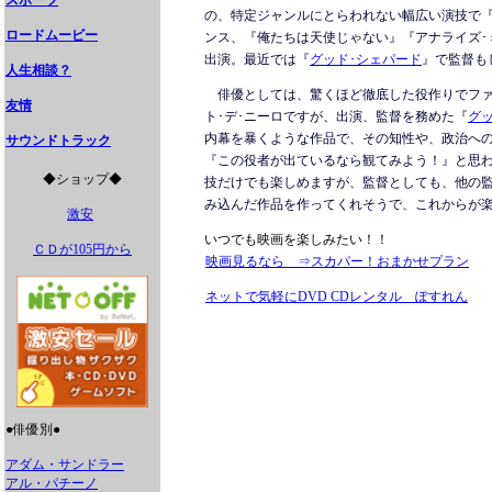
スポーツ
の、特定ジャンルにとらわれない幅広い演技で
ロードムービー
ンス、『俺たちは天使じゃない』『アナライズ･
出演。最近では『
グッド･シェパード
』で監督も
人生相談？
俳優としては、驚くほど徹底した役作りでファ
友情
ト･デ･ニーロですが、出演、監督を務めた『
グ
内幕を暴くような作品で、その知性や、政治へ
サウンドトラック
『この役者が出ているなら観てみよう！』と思
◆ショップ◆
技だけでも楽しめますが、監督としても、他の
み込んだ作品を作ってくれそうで、これからが
激安
いつでも映画を楽しみたい！！
ＣＤが105円から
映画見るなら ⇒スカパー！おまかせプラン
ネットで気軽にDVD CDレンタル ぽすれん
●俳優別●
アダム・サンドラー
アル・パチーノ